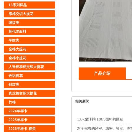
18系列样品
涤棉交织大提花
缎纹类
莫代尔面料
平纹类
全棉大提花
全棉小提花
人造棉和棉交织大提花
产品介绍
色织提花
斜纹类
真丝棉交织大提花
相关新闻
竹棉
2024年样卡
13372面料和13070面料的区别
2025年样卡
对全棉布的经密、纬密、幅宽、克
2026年样卡-棉类