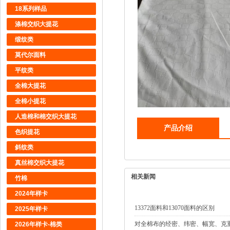
18系列样品
涤棉交织大提花
缎纹类
莫代尔面料
平纹类
全棉大提花
全棉小提花
人造棉和棉交织大提花
产品介绍
色织提花
斜纹类
真丝棉交织大提花
相关新闻
竹棉
2024年样卡
13372面料和13070面料的区别
2025年样卡
对全棉布的经密、纬密、幅宽、克
2026年样卡-棉类